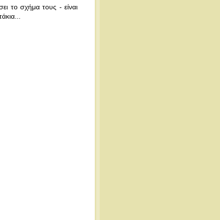
ει το σχήμα τους - είναι
άκια...