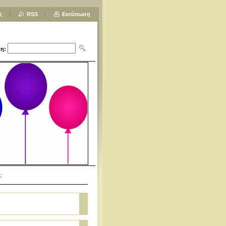
ς
RSS
Εκτύπωση
η:
ς