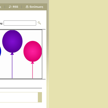
ς
RSS
Εκτύπωση
η: