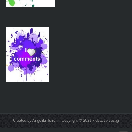
Created by Angeliki Tsironi | Copyright © 2021 kidsactivities.gr