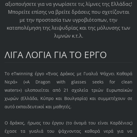
αξιοποιήσετε για να γνωρίσετε τις λίμνες της Ελλάδας!
Μπορείτε επίσης να βρείτε δράσεις που σχετίζονται
με την προστασία των υγροβιότοπων, την
καταπολέμηση της λειψυδρίας και της μόλυνσης των
λιμνών κ.τ.λ.
ΛΙΓΑ ΛΟΓΙΑ ΓΙΑ ΤΟ ΕΡΓΟ
To eTwinning έργο «Ένας Δράκος με Γυαλιά Ψάχνει Καθαρά
Νερά» («A Dragon with glasses seeks for clean
waters») υλοποιείται από 21 σχολεία τριών Ευρωπαϊκών
χωρών (Ελλάδα, Κύπρο και Βουλγαρία) και συμμετέχουν σε
αυτό εκπαιδευτικοί και μαθητές.
Ο δράκος, ήρωας του έργου (το όνομά του είναι Καρδένιος)
έχασε τα γυαλιά του ψάχνοντας καθαρά νερά για να