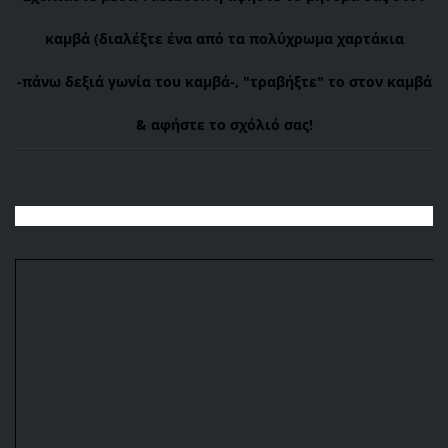
καμβά (διαλέξτε ένα από τα πολύχρωμα χαρτάκια
-πάνω
δεξιά γωνία του καμβά-, "τραβήξτε" το στον καμβά
& αφήστε το σχόλιό σας!