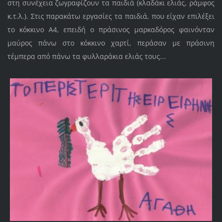
στη συνέχεια ζωγραφίζουν τα παιδιά (κλαδάκι ελιάς, ράμφος
κ.τ.λ.). Στις παρακάτω εργασίες τα παιδιά, που είχαν επιλέξει
το κόκκινο Α4, επειδή ο πράσινος μαρκαδόρος φαινόνταν
μαύρος πάνω στο κόκκινο χαρτί, περάσαν με πράσινη
τέμπερα από πάνω τα φυλλαράκια ελιάς τους...