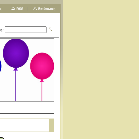
ς
RSS
Εκτύπωση
η: