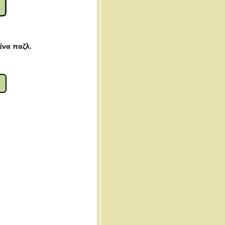
ένα παζλ.