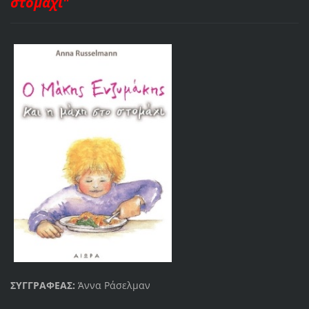
στομάχι"
ΣΥΓΓΡΑΦΕΑΣ:
Άννα Ράσελμαν