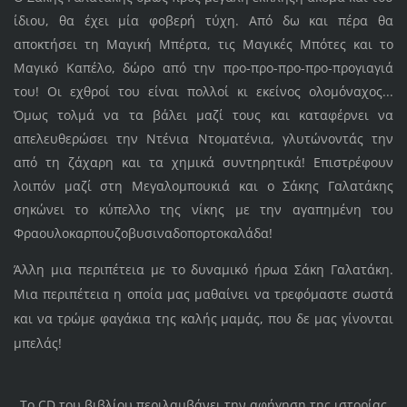
ίδιου, θα έχει μία φοβερή τύχη. Από δω και πέρα θα
αποκτήσει τη Μαγική Μπέρτα, τις Μαγικές Μπότες και το
Μαγικό Καπέλο, δώρο από την προ-προ-προ-προ-προγιαγιά
του! Οι εχθροί του είναι πολλοί κι εκείνος ολομόναχος...
Όμως τολμά να τα βάλει μαζί τους και καταφέρνει να
απελευθερώσει την Ντένια Ντοματένια, γλυτώνοντάς την
από τη ζάχαρη και τα χημικά συντηρητικά! Επιστρέφουν
λοιπόν μαζί στη Μεγαλομπουκιά και ο Σάκης Γαλατάκης
σηκώνει το κύπελλο της νίκης με την αγαπημένη του
Φραουλοκαρπουζοβυσιναδοπορτοκαλάδα!
Άλλη μια περιπέτεια με το δυναμικό ήρωα Σάκη Γαλατάκη.
Μια περιπέτεια η οποία μας μαθαίνει να τρεφόμαστε σωστά
και να τρώμε φαγάκια της καλής μαμάς, που δε μας γίνονται
μπελάς!
Το CD του βιβλίου περιλαμβάνει την αφήγηση της ιστορίας