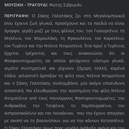
ΜΟΥΣΙΚΗ - ΤΡΑΓΟΥΔΙ:
Φώτης Σιβριγιάν
ΠΕΡΙΓΡΑΦΗ:
Ο Σάκης Γαλατάκης ζει στη Μεγαλομπουκιά
(που έχουνε ζωή γλυκιά, προσέχουνε και τα παιδιά να είναι
όμορφα, γερά!) μαζί με τους φίλους του: τον Γιαουρτένιο, τη
Μηλένια, τον Μαρουλάκη, τη Φραουλένια, τον Καροτένιο,
τον Τυρένιο και την Ντένια Ντοματένια. Ένα πρωί ο Τυρένιος
έρχεται τρέχοντας και τους ανακοινώνει ότι οι
Φασφουντοχωρίτες (οι οποίοι φτιάχνουν νόστιμα γλυκά,
γεμάτα συντηρητικά και ρίχνουν ζάχαρη πολλή, καμένα
λάδια, γελαστοί!) άρπαξαν τη φίλη τους Ντένια Ντοματένια
και ο Σάκης Γαλατάκης αναλαμβάνει μία ακόμα επικίνδυνη
αποστολή. Να ελευθερώσει την αγαπημένη του φίλη Ντένια
Ντοματένια από τους πανούργους Φαστφουντοχωρίτες: τον
Ανθρακόλα, την Τσιψένια, το Χαμπουργκένιο, τον
Ασπροσοκολένιο και τον Λουκάνικο, που την έχουν απαγάγει
με σκοπό να τη βασανίσουν, για να την κάνουν Κετσαπένια.
Ο Σάκης Γαλατάκης όμως προς μεγάλη έκπληξη ακόμα και του