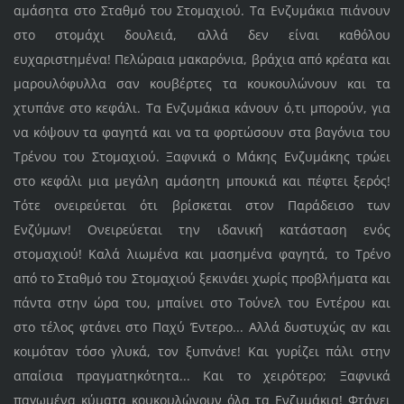
αμάσητα στο Σταθμό του Στομαχιού. Τα Ενζυμάκια πιάνουν
στο στομάχι δουλειά, αλλά δεν είναι καθόλου
ευχαριστημένα! Πελώραια μακαρόνια, βράχια από κρέατα και
μαρουλόφυλλα σαν κουβέρτες τα κουκουλώνουν και τα
χτυπάνε στο κεφάλι. Τα Ενζυμάκια κάνουν ό,τι μπορούν, για
να κόψουν τα φαγητά και να τα φορτώσουν στα βαγόνια του
Τρένου του Στομαχιού. Ξαφνικά ο Μάκης Ενζυμάκης τρώει
στο κεφάλι μια μεγάλη αμάσητη μπουκιά και πέφτει ξερός!
Τότε ονειρεύεται ότι βρίσκεται στον Παράδεισο των
Ενζύμων! Ονειρεύεται την ιδανική κατάσταση ενός
στομαχιού! Καλά λιωμένα και μασημένα φαγητά, το Τρένο
από το Σταθμό του Στομαχιού ξεκινάει χωρίς προβλήματα και
πάντα στην ώρα του, μπαίνει στο Τούνελ του Εντέρου και
στο τέλος φτάνει στο Παχύ Έντερο... Αλλά δυστυχώς αν και
κοιμόταν τόσο γλυκά, τον ξυπνάνε! Και γυρίζει πάλι στην
απαίσια πραγματηκότητα... Και το χειρότερο; Ξαφνικά
παγωμένα κύματα κουκουλώνουν όλα τα Ενζυμάκια! Φτάνει