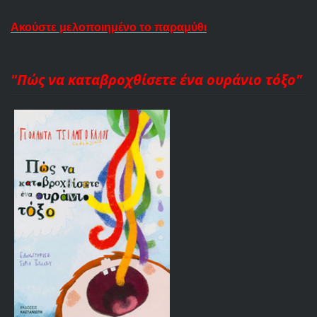
Ακούστε μελοποιημένο το παραμύθι
"Πώς να καταβροχθίσετε ένα ουράνιο τόξο"