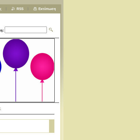
ς
RSS
Εκτύπωση
η:
ς