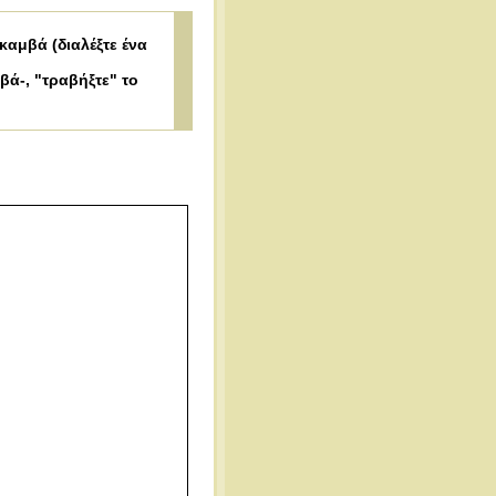
αμβά (διαλέξτε ένα
βά-, "τραβήξτε" το