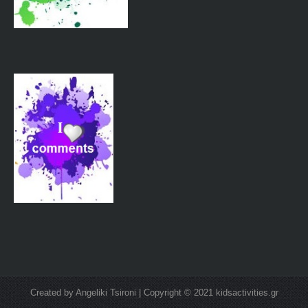
Created by Angeliki Tsironi | Copyright © 2021 kidsactivities.gr