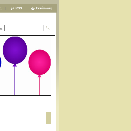
ς
RSS
Εκτύπωση
η: