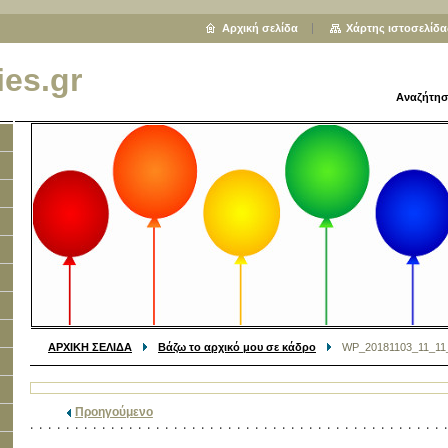
Αρχική σελίδα
Χάρτης ιστοσελίδα
ies.gr
Αναζήτησ
ΑΡΧΙΚΗ ΣΕΛΙΔΑ
Βάζω το αρχικό μου σε κάδρο
WP_20181103_11_11_
Προηγούμενο