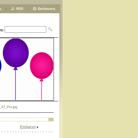
ς
RSS
Εκτύπωση
η:
47_Pro.jpg
Επόμενο