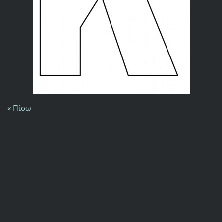
« Πίσω