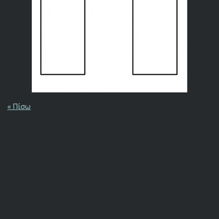
« Πίσω