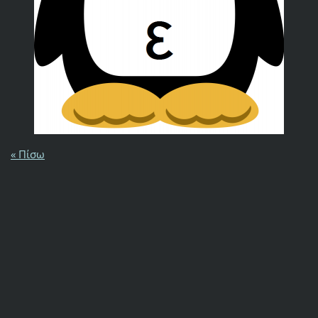
« Πίσω