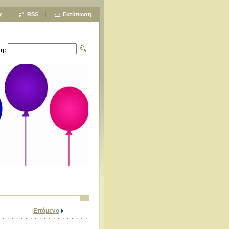
ς
RSS
Εκτύπωση
η:
Επόμενο