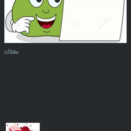
« Πίσω