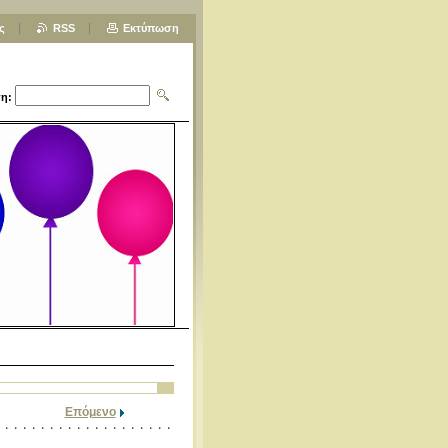
ς
RSS
Εκτύπωση
η:
Επόμενο