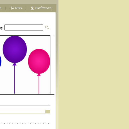
ς
RSS
Εκτύπωση
η: