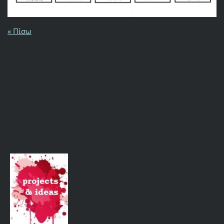
« Πίσω