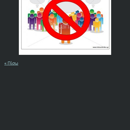
« Πίσω