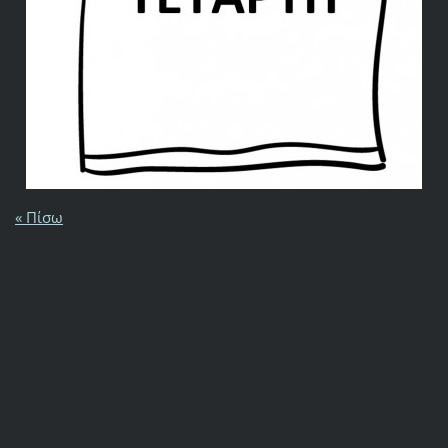
« Πίσω