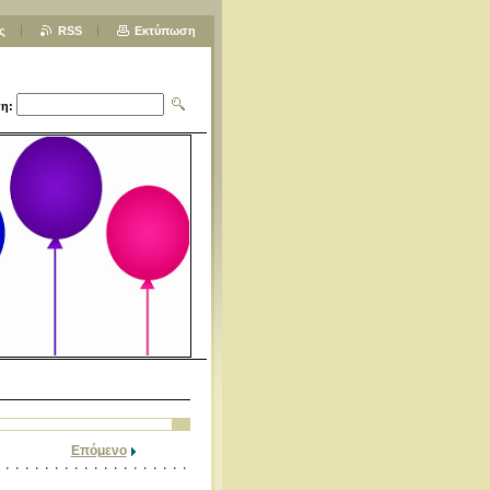
ς
RSS
Εκτύπωση
η:
Επόμενο