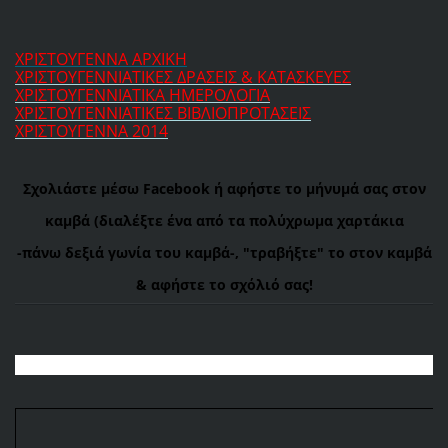
ΧΡΙΣΤΟΥΓΕΝΝΑ ΑΡΧΙΚΗ
ΧΡΙΣΤΟΥΓΕΝΝΙΑΤΙΚΕΣ ΔΡΑΣΕΙΣ & ΚΑΤΑΣΚΕΥΕΣ
ΧΡΙΣΤΟΥΓΕΝΝΙΑΤΙΚΑ ΗΜΕΡΟΛΟΓΙΑ
ΧΡΙΣΤΟΥΓΕΝΝΙΑΤΙΚΕΣ ΒΙΒΛΙΟΠΡΟΤΑΣΕΙΣ
ΧΡΙΣΤΟΥΓΕΝΝΑ 2014
Σχολιάστε μέσω Facebook ή αφήστε το μήνυμά σας στον
καμβά (διαλέξτε ένα από τα πολύχρωμα χαρτάκια
-πάνω
δεξιά γωνία του καμβά-, "τραβήξτε" το στον καμβά
& αφήστε το σχόλιό σας!