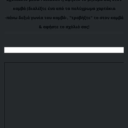
καμβά (διαλέξτε ένα από τα πολύχρωμα χαρτάκια
-πάνω
δεξιά γωνία του καμβά-, "τραβήξτε" το στον καμβά
& αφήστε το σχόλιό σας!