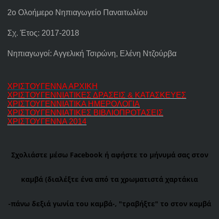
2ο Ολοήμερο Νηπιαγωγείο Παναιτωλίου
Σχ. Έτος:
2017-2018
Νηπιαγωγοί: Αγγελική Τσιρώνη, Ελένη Ντζούρβα
ΧΡΙΣΤΟΥΓΕΝΝΑ ΑΡΧΙΚΗ
ΧΡΙΣΤΟΥΓΕΝΝΙΑΤΙΚΕΣ ΔΡΑΣΕΙΣ & ΚΑΤΑΣΚΕΥΕΣ
ΧΡΙΣΤΟΥΓΕΝΝΙΑΤΙΚΑ ΗΜΕΡΟΛΟΓΙΑ
ΧΡΙΣΤΟΥΓΕΝΝΙΑΤΙΚΕΣ ΒΙΒΛΙΟΠΡΟΤΑΣΕΙΣ
ΧΡΙΣΤΟΥΓΕΝΝΑ 2014
Σχολιάστε μέσω Facebook ή αφήστε το μήνυμά σας στον
καμβά (διαλέξτε ένα από τα χρωματιστά χαρτάκια
-πάνω δεξιά γωνία του καμβά-, "τραβήξτε" το στον καμβά