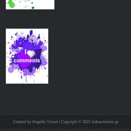
Created by Angeliki Tsironi | Copyright © 2021 kidsactivities.gr