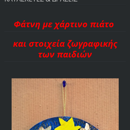
Φάτνη με χάρτινο πιάτο
και στοιχεία ζωγραφικής
των παιδιών