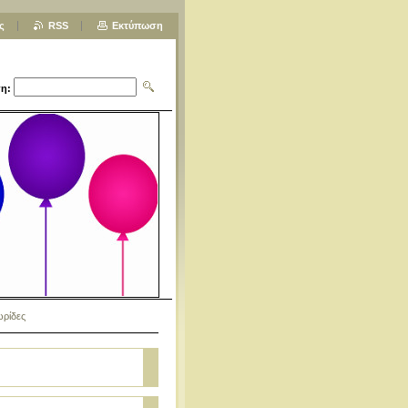
ς
RSS
Εκτύπωση
η:
ωρίδες