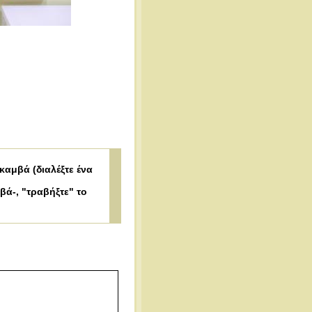
αμβά (διαλέξτε ένα
βά-, "τραβήξτε" το