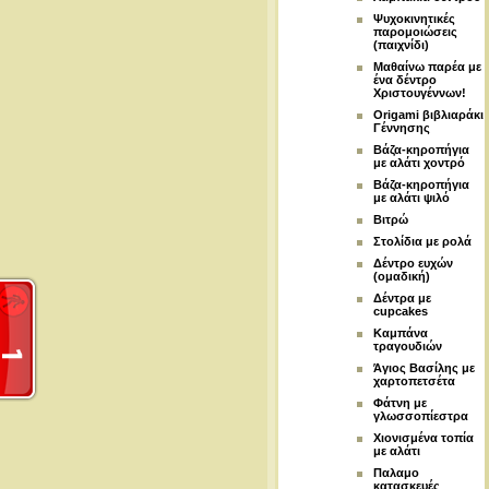
Ψυχοκινητικές
παρομοιώσεις
(παιχνίδι)
Μαθαίνω παρέα με
ένα δέντρο
Χριστουγέννων!
Origami βιβλιαράκι
Γέννησης
Βάζα-κηροπήγια
με αλάτι χοντρό
Βάζα-κηροπήγια
με αλάτι ψιλό
Βιτρώ
Στολίδια με ρολά
Δέντρο ευχών
(ομαδική)
Δέντρα με
cupcakes
Καμπάνα
τραγουδιών
Άγιος Βασίλης με
χαρτοπετσέτα
Φάτνη με
γλωσσοπίεστρα
Χιονισμένα τοπία
με αλάτι
Παλαμο
κατασκευές