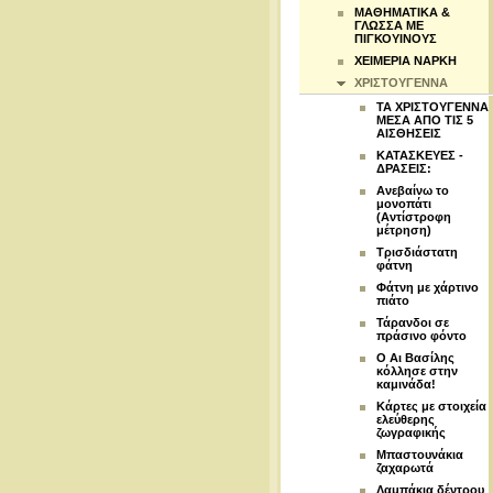
ΜΑΘΗΜΑΤΙΚΑ &
ΓΛΩΣΣΑ ΜΕ
ΠΙΓΚΟΥΙΝΟΥΣ
ΧΕΙΜΕΡΙΑ ΝΑΡΚΗ
ΧΡΙΣΤΟΥΓΕΝΝΑ
ΤΑ ΧΡΙΣΤΟΥΓΕΝΝΑ
ΜΕΣΑ ΑΠΟ ΤΙΣ 5
ΑΙΣΘΗΣΕΙΣ
ΚΑΤΑΣΚΕΥΕΣ -
ΔΡΑΣΕΙΣ:
Ανεβαίνω το
μονοπάτι
(Αντίστροφη
μέτρηση)
Τρισδιάστατη
φάτνη
Φάτνη με χάρτινο
πιάτο
Τάρανδοι σε
πράσινο φόντο
Ο Αι Βασίλης
κόλλησε στην
καμινάδα!
Κάρτες με στοιχεία
ελεύθερης
ζωγραφικής
Μπαστουνάκια
ζαχαρωτά
Λαμπάκια δέντρου