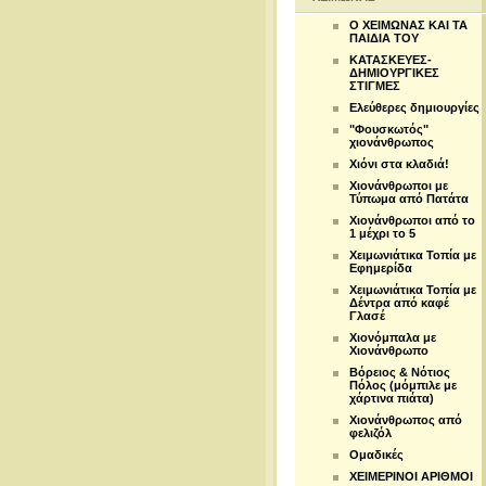
Ο ΧΕΙΜΩΝΑΣ ΚΑΙ ΤΑ
ΠΑΙΔΙΑ ΤΟΥ
ΚΑΤΑΣΚΕΥΕΣ-
ΔΗΜΙΟΥΡΓΙΚΕΣ
ΣΤΙΓΜΕΣ
Ελεύθερες δημιουργίες
"Φουσκωτός"
χιονάνθρωπος
Χιόνι στα κλαδιά!
Χιονάνθρωποι με
Τύπωμα από Πατάτα
Χιονάνθρωποι από το
1 μέχρι το 5
Χειμωνιάτικα Τοπία με
Εφημερίδα
Χειμωνιάτικα Τοπία με
Δέντρα από καφέ
Γλασέ
Χιονόμπαλα με
Χιονάνθρωπο
Βόρειος & Νότιος
Πόλος (μόμπιλε με
χάρτινα πιάτα)
Χιονάνθρωπος από
φελιζόλ
Ομαδικές
ΧΕΙΜΕΡΙΝΟΙ ΑΡΙΘΜΟΙ