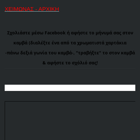
ΧΕΙΜΩΝΑΣ - ΑΡΧΙΚΗ
Σχολιάστε μέσω Facebook ή αφήστε το μήνυμά σας στον
καμβά (διαλέξτε ένα από τα χρωματιστά χαρτάκια
-πάνω
δεξιά γωνία του καμβά-, "τραβήξτε" το στον καμβά
& αφήστε το σχόλιό σας!