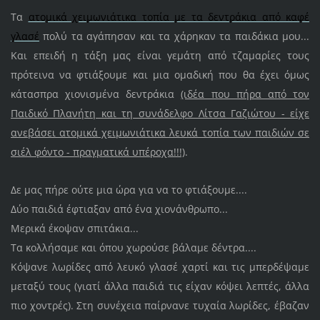
Τα
ατομικά χειμωνιάτικα τοπία με τα δεντράκια από καφέ
γλασέ
πολύ τα αγάπησαν και τα χάρηκαν τα παιδάκια μου...
Και επειδή η τάξη μας είναι γεμάτη από τζαμαρίες τους
πρότεινα να φτιάξουμε και μια ομαδική που θα έχει όμως
κάτασπρα χιονισμένα δεντράκια
(ιδέα που πήρα από τον
Παιδικό Πλανήτη και τη συνάδελφο Λίτσα Γαζιώτου - είχε
ανεβάσει ατομικά χειμωνιάτικα λευκά τοπία των παιδιών σε
σιέλ φόντο - πραγματικά υπέροχα!!!)
.
Δε μας πήρε ούτε μια ώρα για να το φτιάξουμε....
Δύο παιδιά έφτιαξαν από ένα χιονάνθρωπο...
Μερικά έκοψαν σπιτάκια...
Τα κολλήσαμε και όπου χωρούσε βάλαμε δέντρα....
Κόψανε λωρίδες από λευκό γλασέ χαρτί και τις μπερδέψαμε
μεταξύ τους (γιατί άλλα παιδιά τις είχαν κόψει λεπτές, άλλα
πιο χοντρές). Στη συνέχεια παίρνανε τυχαία λωρίδες, έβαζαν