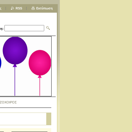
ς
RSS
Εκτύπωση
η:
ΖΟΧΟΙΡΟΣ