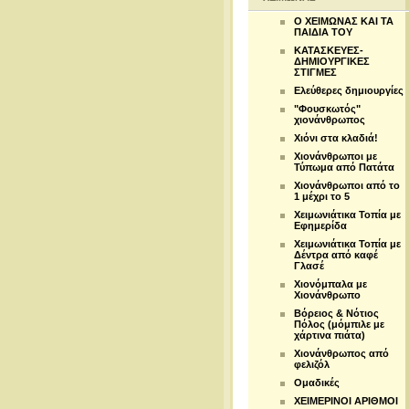
Ο ΧΕΙΜΩΝΑΣ ΚΑΙ ΤΑ
ΠΑΙΔΙΑ ΤΟΥ
ΚΑΤΑΣΚΕΥΕΣ-
ΔΗΜΙΟΥΡΓΙΚΕΣ
ΣΤΙΓΜΕΣ
Ελεύθερες δημιουργίες
"Φουσκωτός"
χιονάνθρωπος
Χιόνι στα κλαδιά!
Χιονάνθρωποι με
Τύπωμα από Πατάτα
Χιονάνθρωποι από το
1 μέχρι το 5
Χειμωνιάτικα Τοπία με
Εφημερίδα
Χειμωνιάτικα Τοπία με
Δέντρα από καφέ
Γλασέ
Χιονόμπαλα με
Χιονάνθρωπο
Βόρειος & Νότιος
Πόλος (μόμπιλε με
χάρτινα πιάτα)
Χιονάνθρωπος από
φελιζόλ
Ομαδικές
ΧΕΙΜΕΡΙΝΟΙ ΑΡΙΘΜΟΙ