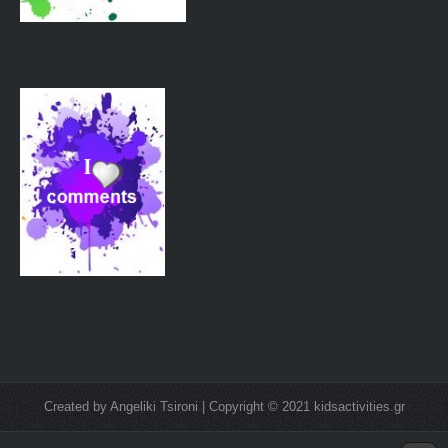
Created by Angeliki Tsironi | Copyright © 2021 kidsactivities.gr