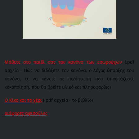
Μάθετε στο παιδί σας τον κανόνα των εσωρούχων
(.pdf
αρχείο - Πώς να διδάξετε τον κανόνα, ο λόγος ύπαρξης του
κανόνα, τι να κάνετε σε περίπτωση που υποψιάζεστε
κοκοποίηση, που θα βρείτε υλικό και πληροφορίες)
Ο Κίκο και το χέρι
(.pdf αρχείο - το βιβλίο)
Διάφορες αφισούλες