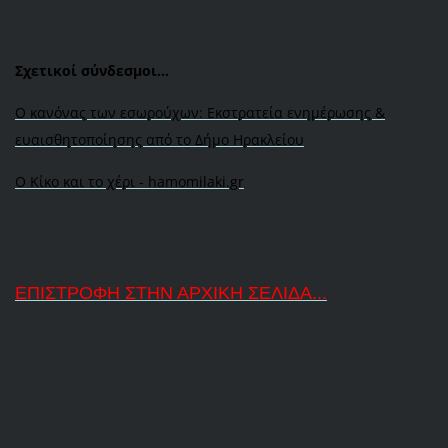
Σχετικοί σύνδεσμοι...
Ο κανόνας των εσωρούχων: Εκστρατεία ενημέρωσης &
ευαισθητοποίησης από το Δήμο Ηρακλείου
Ο Κίκο και το χέρι - hamomilaki.gr
ΕΠΙΣΤΡΟΦΗ ΣΤΗΝ ΑΡΧΙΚΗ ΣΕΛΙΔΑ...