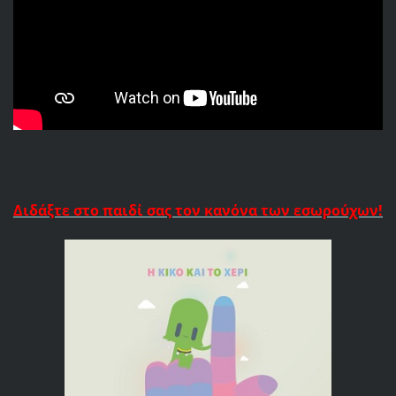
Διδάξτε στο παιδί σας τον κανόνα των εσωρούχων!