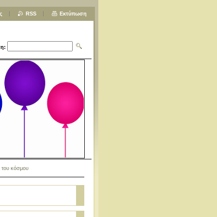
ς
RSS
Εκτύπωση
η:
ά του κόσμου