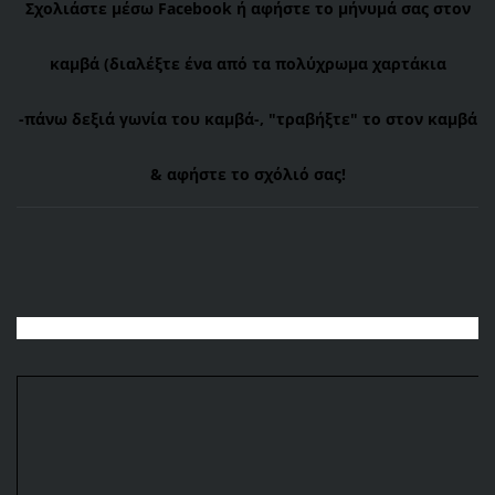
Σχολιάστε μέσω Facebook ή αφήστε το μήνυμά σας στον
καμβά (διαλέξτε ένα από τα πολύχρωμα χαρτάκια
-πάνω
δεξιά γωνία του καμβά-, "τραβήξτε" το στον καμβά
& αφήστε το σχόλιό σας!