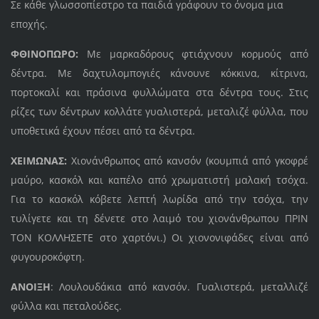
Σε κάθε γλωσσοπίεστρο τα παιδιά γράφουν το όνομα μια
εποχής.
ΦΘΙΝΟΠΩΡΟ:
Με μαρκαδόρους φτιάχνουν κορμούς από
δέντρα. Με δαχτυλομπογιές κάνουνε κόκκινα, κίτρινα,
πορτοκαλί και πράσινα φυλλώματα στα δέντρα τους. Στις
ρίζες των δέντρων κολλάτε γυαλιστερά, μεταλιζέ φύλλα, που
υποθετικά έχουν πέσει από τα δέντρα.
ΧΕΙΜΩΝΑΣ:
Χιονάνθρωπος από κανσόν (κουμπιά από γκοφρέ
μαύρο, κασκόλ και καπέλο από χρωματιστή μαλακή τσόχα.
Για το κασκόλ κόβετε λεπτή λωρίδα από την τσόχα, την
τυλίγετε και τη δένετε στο λαιμό του χιονάνθρωπου ΠΡΙΝ
ΤΟΝ ΚΟΛΛΗΣΕΤΕ στο χαρτόνι.) Οι χιονονιφάδες είναι από
φυγουροκόφτη.
ΑΝΟΙΞΗ
: Λουλουδάκια από κανσόν. Γυαλιστερά, μεταλλιζέ
φύλλα και πεταλούδες.