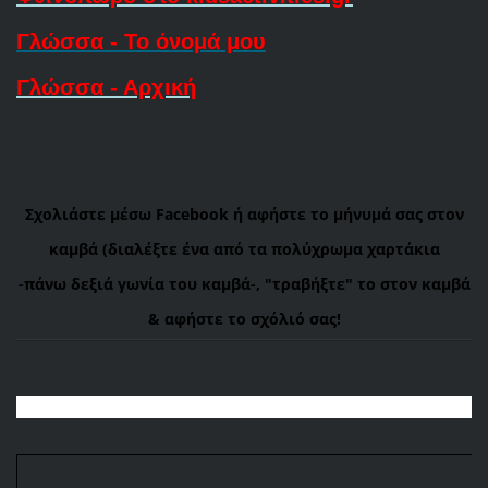
Γλώσσα - Το όνομά μου
Γλώσσα - Αρχική
Σχολιάστε μέσω Facebook ή αφήστε το μήνυμά σας στον
καμβά (διαλέξτε ένα από τα πολύχρωμα χαρτάκια
-πάνω
δεξιά γωνία του καμβά-, "τραβήξτε" το στον καμβά
& αφήστε το σχόλιό σας!