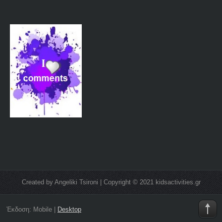
Created by Angeliki Tsironi | Copyright © 2021 kidsactivities.gr
Έκδοση:
Mobile
|
Desktop