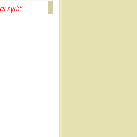
αι εγώ"