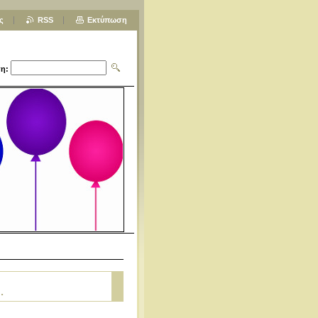
ς
RSS
Εκτύπωση
η:
.