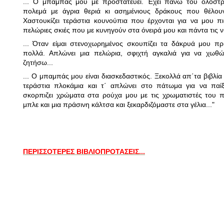
... Ο μπαμπάς μου με προστατεύει. Έχει πάνω του ολοστρ
πολεμά με άγρια θεριά κι ασημένιους δράκους που θέλου
Χαστουκίζει τεράστια κουνούπια που έρχονται για να μου πι
πελώριες σκιές που με κυνηγούν στα όνειρά μου και πάντα τις νι
... Όταν είμαι στενοχωρημένος σκουπίζει τα δάκρυά μου π
πολλά. Απλώνει μια πελώρια, σφιχτή αγκαλιά για να χωθ
ζητήσω...
... Ο μπαμπάς μου είναι διασκεδαστικός. Ξεκολλά απ΄τα βιβλία 
τεράστια πλοκάμια και τ΄ απλώνει στο πάτωμα για να παίξ
σκορπιζει χρώματα στα ρούχα μου με τις χρωματιστές του 
μπλε και μια πράσινη κάλτσα και ξεκαρδιζόμαστε στα γέλια..."
ΠΕΡΙΣΣΟΤΕΡΕΣ ΒΙΒΛΙΟΠΡΟΤΑΣΕΙΣ...