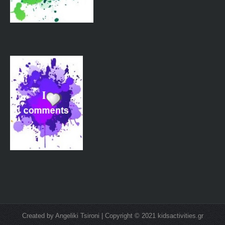
Created by Angeliki Tsironi | Copyright © 2021 kidsactivities.gr