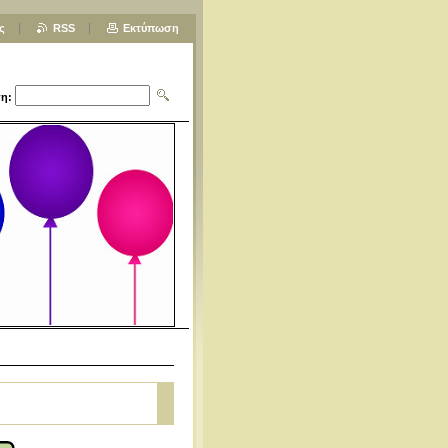
ς
RSS
Εκτύπωση
η: